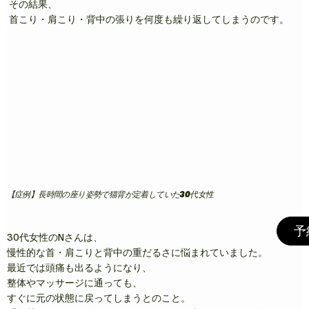
その結果、
首こり・肩こり・背中の張りを何度も繰り返してしまうのです。
【症例】長時間の座り姿勢で猫背が定着していた30代女性
予
30代女性のNさんは、
慢性的な首・肩こりと背中の重だるさに悩まれていました。
最近では頭痛も出るようになり、
整体やマッサージに通っても、
すぐに元の状態に戻ってしまうとのこと。