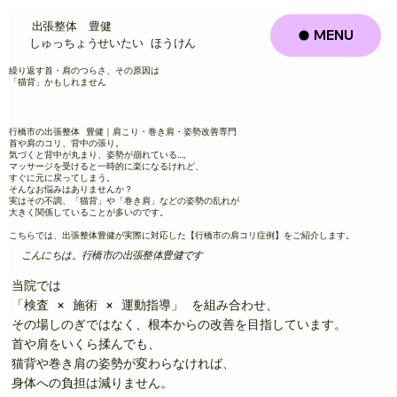
出張整体 豊健
MENU
​しゅっちょうせいたい ほうけん
繰り返す首・肩のつらさ、その原因は
「猫背」かもしれません
行橋市の出張整体 豊健｜肩こり・巻き肩・姿勢改善専門
首や肩のコリ、背中の張り。
気づくと背中が丸まり、姿勢が崩れている…。
マッサージを受けると一時的に楽になるけれど、
すぐに元に戻ってしまう。
そんなお悩みはありませんか？
実はその不調、「猫背」や「巻き肩」などの姿勢の乱れが
大きく関係していることが多いのです。
こちらでは、出張整体豊健が実際に対応した【行橋市の肩コリ症例】をご紹介します。
こんにちは。行橋市の出張整体豊健です
当院では
「検査 × 施術 × 運動指導」 を組み合わせ、
その場しのぎではなく、根本からの改善を目指しています。
首や肩をいくら揉んでも、
猫背や巻き肩の姿勢が変わらなければ、
身体への負担は減りません。