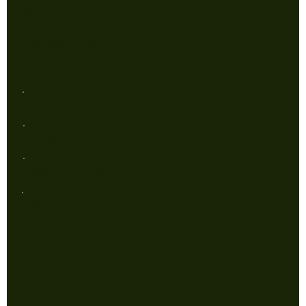
福岡県行橋市西宮市1丁目14-8HAPPY T 202号
TEL 070-1947-2232
代表 豊永 明成
スキル
柔道整復師
運動指導
姿勢矯正・姿勢指導
​整体